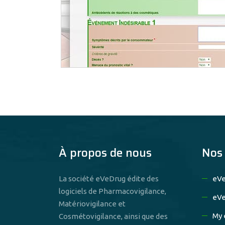
À propos de nous
Nos 
La société eVeDrug édite des
eV
logiciels de Pharmacovigilance,
eVe
Matériovigilance et
My 
Cosmétovigilance, ainsi que des