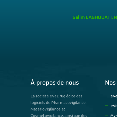
 de Rennes
Salim LAGHOUATI, Re
À propos de nous
Nos 
La société eVeDrug édite des
eV
logiciels de Pharmacovigilance,
eVe
Matériovigilance et
My 
Cosmétovigilance, ainsi que des