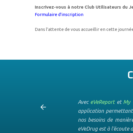
Inscrivez-vous à notre Club Utilisateurs du Je
Formulaire d'inscription
Dans l'attente de vous accueillir en cette journé
C
nt à notre écoute et
Avec
eVeReport
et
My e
ndes d'évolutions du
application permettant
a compréhension de nos
nos besoins de manière 
eVeDrug est à l'écoute d