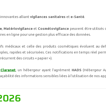
innovantes alliant
vigilances sanitaires
et
e-Santé
.
e
,
Matériovigilance
et
Cosmétovigilance
peuvent être utilisés 
res en ligne pour une gestion plus efficace des données.
tifs médicaux et celle des produits cosmétiques évoluent au deh
imples, rapides et sécurisées. Ces notifications en temps réel p
écurrent des circuits « papier »).
z
Claranet
, un hébergeur ayant l'agrément
HADS
(Hébergeur Ag
 traçabilité des informations sensibles liées à l'utilisation de nos ap
 2026