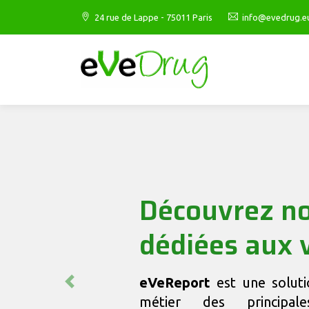
24 rue de Lappe - 75011 Paris
info@evedrug.e
Découvrez nos
dédiées aux v
eVeReport
est une soluti
Previous
métier des principales