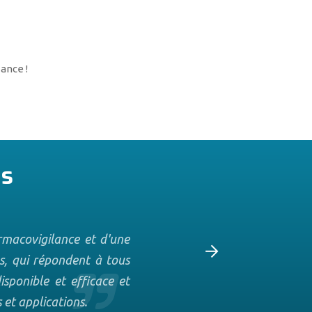
iance !
es
rmacovigilance et d'une
Nous utilisons la b
s, qui répondent à tous
rendue dans nos bure
isponible et efficace et
mise en service de
 et applications.
ensemble. Il est tou