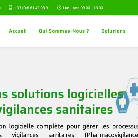
u
+33 (0)6 61 45 98 91
Lun - Ven 09:00 - 18:00
Accueil
Qui Sommes-Nous ?
Solutions
 solutions logicielles
igilances sanitaires
on logicielle complète pour gérer les processu
 vigilances sanitaires (Pharmacovigilance